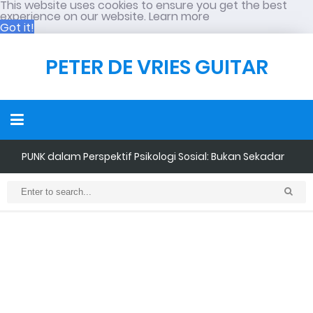
This website uses cookies to ensure you get the best
experience on our website.
Learn more
Got it!
PETER DE VRIES GUITAR
PUNK dalam Perspektif Psikologi Sosial: Bukan Sekadar
Penampilan, tetapi Tindakan Sosial
Neo-Colonialism dalam Pendidikan Musik Indonesia: Ketika
Standar Asing Sering Dianggap Lebih Baik
Retensi Mendengarkan Musik Semakin Menurun: Bahkan Kini