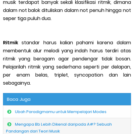
musik terdapat banyak sekali klasifikasi ritmik, dimana
Fenomena Lulusan Musik yang Buru-Buru Bikin Brand Kursus
dalam not balok dituliskan dalam not penuh hingga not
seper tiga puluh dua.
Tanpa Filosofi
Bagaimana Saya Memahami Filsafat Pendidikan Untuk
Ritmik
standar harus kalian pahami karena dalam
Membangun Fundamen Filosofi Fisella®
membentuk alur melodi yang indah harus terdiri atas
ritmik yang beragam agar pendengar tidak bosan.
Filsafat Pendidikan dan Aplikasinya dalam Pendidikan Musik:
Pelajarilah ritmik yang sederhana seperti per delapan,
per enam belas, triplet, syncopation dan lain
Epistemologi, Ontologi, dan Aksiologi
sebagainya.
Fenomena Royalti Musik di Indonesia: Antara Pamor dan Hak
Baca Juga
Cipta
Ubah Paradigmamu untuk Mempelajari Modes
Kamu Terlalu Bercanda Sebagai Cendekiawan Musik
Mengapa Bb Lebih Dikenal daripada A#? Sebuah
Pandangan dari Teori Musik