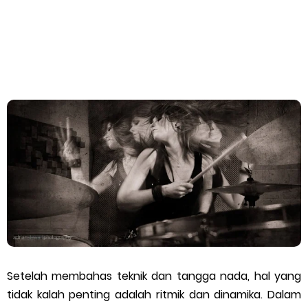
dan Potensi Polemik
Negeri Kaya Seni Tapi Masyarakatnya Masih Bermental Impor
dalam Pendidikan Musik
How to Buy FL Studio Original Lisence (Step-by-Step Beginner
Guide 2026)
Bedroom Music Producer adalah ‘Babi Ngepet’ Masa Kini
Paradoks Mahasiswa Musik: Kurang Tidur tapi Banyak 'Mimpi'
Gitarku, Hidupku, Kekasihku: Buku Dewa Budjana yang Jadi
Setelah membahas teknik dan tangga nada, hal yang
Kompas Perjalanan Musikku
tidak kalah penting adalah ritmik dan dinamika. Dalam