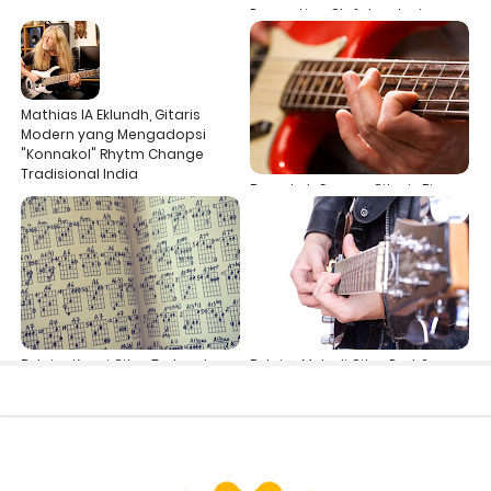
Pengertian Clef dan Jenisnya
dalam Musik
Mathias IA Eklundh, Gitaris
Modern yang Mengadopsi
"Konnakol" Rhytm Change
Tradisional India
Benarkah Semua Gitaris Bisa
Ngebass?
Belajar Kunci Gitar Terlengkap
Belajar Melodi Gitar Part 2
(Bending, Vibrato & Slide)