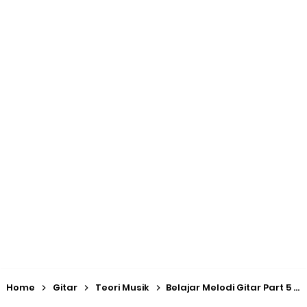
Lagu Hanya Diingat Satu Frasa
Fisella® MediaNet: Dari "Tempat Sampah" Menjadi Media
Online Musik
Apresiasi Antar Musisi: Fondasi Ekosistem Musik yang Sehat
dan Berkelanjutan
Taxonomy Bloom dalam Pembelajaran Musik
Paradoks Mahasiswa Musik: Mengejar Gelar Akademis Tinggi,
Kemampuan Bermusik Justru Jalan di Tempat
Banyak Music Producer Gagal Membuat Jingle yang Efektif
Home
Gitar
Teori Musik
Belajar Melodi Gitar Part 5 (Ritmik dan Dinamika)