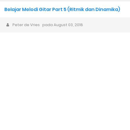
Bisnis Musik, Mulai dari Mana?
Belajar Melodi Gitar Part 5 (Ritmik dan Dinamika)
Musisi Gen Z dan Alpha: Komputer Sebagai Instrumen Musik
Peter de Vries
pada
August 03, 2018
Pertamanya
Karya Musik AI dan AI Bubble 1 Dekade ke Depan: Akankah Musik
Buatan Manusia Menjadi Lebih Berharga?
Sarjana Musik yang Lupa Cara Mengapresiasi, Padahal Belajar
Apresiasi Musik
Animasi Lagu Anak Baru “Bath Time Song” dari Captain Hue &
Friends 100% Buatan Indonesia
Wacana Genre Baru “Timurnesia”: Representasi, Identitas,