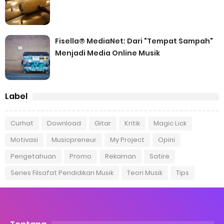
Fisella® MediaNet: Dari "Tempat Sampah"
Menjadi Media Online Musik
Label
Curhat
Download
Gitar
Kritik
Magic Lick
Motivasi
Musicpreneur
My Project
Opini
Pengetahuan
Promo
Rekaman
Satire
Series Filsafat Pendidikan Musik
Teori Musik
Tips