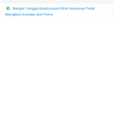
Identitas Sosial dalam Musik Berdasarkan Gender: Genre
Belajar Tangga Nada pada Gitar Harusnya Tidak
Maskulinitas VS Feminitas
Mengikuti Konsep dari Piano
Thursday, 6 August