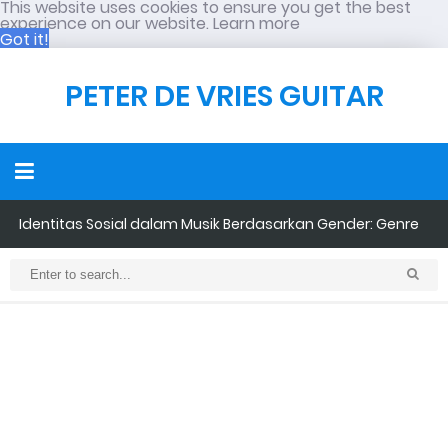
This website uses cookies to ensure you get the best
experience on our website.
Learn more
Got it!
PETER DE VRIES GUITAR
Identitas Sosial dalam Musik Berdasarkan Gender: Genre
Maskulinitas VS Feminitas
PUNK dalam Perspektif Psikologi Sosial: Bukan Sekadar
Penampilan, tetapi Tindakan Sosial
Neo-Colonialism dalam Pendidikan Musik Indonesia: Ketika