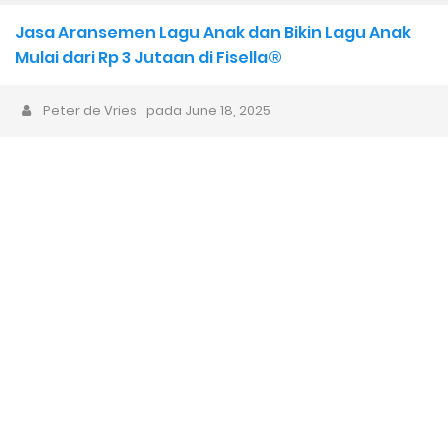
Kemampuan Bermusik Justru Jalan di Tempat
Jasa Aransemen Lagu Anak dan Bikin Lagu Anak
Banyak Music Producer Gagal Membuat Jingle yang Efektif
Mulai dari Rp 3 Jutaan di Fisella®
Bisnis Musik, Mulai dari Mana?
Peter de Vries
pada
June 18, 2025
Musisi Gen Z dan Alpha: Komputer Sebagai Instrumen Musik
Pertamanya
Karya Musik AI dan AI Bubble 1 Dekade ke Depan: Akankah Musik
Buatan Manusia Menjadi Lebih Berharga?
Sarjana Musik yang Lupa Cara Mengapresiasi, Padahal Belajar
Apresiasi Musik
Animasi Lagu Anak Baru “Bath Time Song” dari Captain Hue &