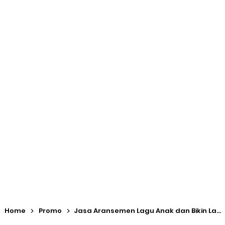
Standar Asing Sering Dianggap Lebih Baik
Retensi Mendengarkan Musik Semakin Menurun: Bahkan Kini
Lagu Hanya Diingat Satu Frasa
Fisella® MediaNet: Dari "Tempat Sampah" Menjadi Media
Online Musik
Apresiasi Antar Musisi: Fondasi Ekosistem Musik yang Sehat
dan Berkelanjutan
Taxonomy Bloom dalam Pembelajaran Musik
Paradoks Mahasiswa Musik: Mengejar Gelar Akademis Tinggi,
Home
Promo
Jasa Aransemen Lagu Anak dan Bikin Lagu Anak Mulai dari Rp 3 Jutaan di Fisella®