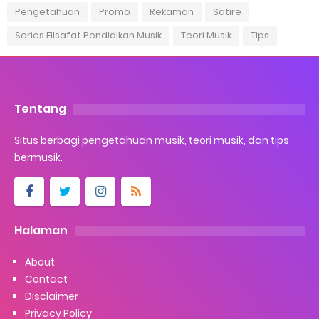
Pengetahuan
Promo
Rekaman
Satire
Series Filsafat Pendidikan Musik
Teori Musik
Tips
Tentang
Situs berbagi pengetahuan musik, teori musik, dan tips
bermusik.
Halaman
About
Contact
Disclaimer
Privacy Policy