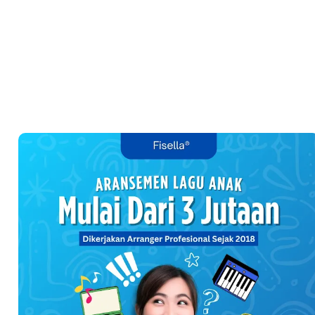
Friends 100% Buatan Indonesia
Wacana Genre Baru “Timurnesia”: Representasi, Identitas,
dan Potensi Polemik
Negeri Kaya Seni Tapi Masyarakatnya Masih Bermental Impor
dalam Pendidikan Musik
How to Buy FL Studio Original Lisence (Step-by-Step Beginner
Guide 2026)
Bedroom Music Producer adalah ‘Babi Ngepet’ Masa Kini
Paradoks Mahasiswa Musik: Kurang Tidur tapi Banyak 'Mimpi'