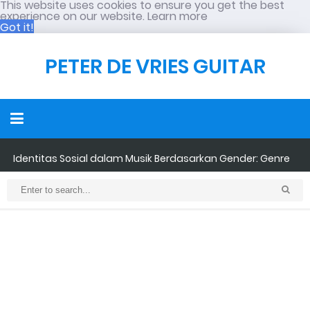
This website uses cookies to ensure you get the best
experience on our website.
Learn more
Got it!
PETER DE VRIES GUITAR
Identitas Sosial dalam Musik Berdasarkan Gender: Genre
Maskulinitas VS Feminitas
PUNK dalam Perspektif Psikologi Sosial: Bukan Sekadar
Penampilan, tetapi Tindakan Sosial
Neo-Colonialism dalam Pendidikan Musik Indonesia: Ketika