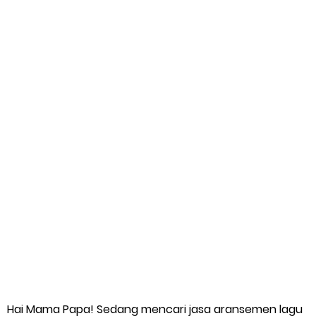
Cipta
Kapan Harus Kuliah S1 Musik, S2 Musik, dan S3 Musik? Jangan
Sampai Salah Tujuan
Sunday, 9 August
Hai Mama Papa! Sedang mencari jasa aransemen lagu