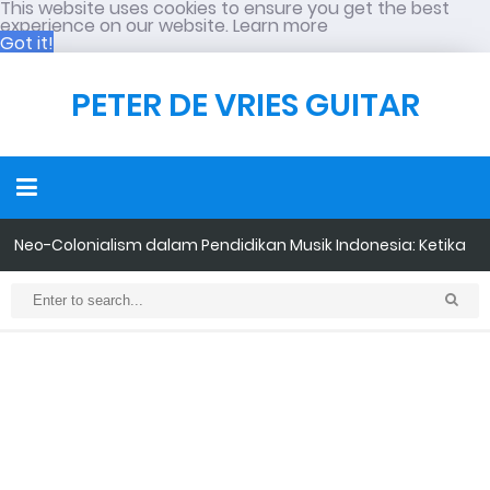
This website uses cookies to ensure you get the best
experience on our website.
Learn more
Got it!
PETER DE VRIES GUITAR
Retensi Mendengarkan Musik Semakin Menurun: Bahkan Kini
Lagu Hanya Diingat Satu Frasa
Fisella® MediaNet: Dari "Tempat Sampah" Menjadi Media
Online Musik
Apresiasi Antar Musisi: Fondasi Ekosistem Musik yang Sehat