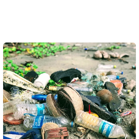
Guide 2026)
Bedroom Music Producer adalah ‘Babi Ngepet’ Masa Kini
Paradoks Mahasiswa Musik: Kurang Tidur tapi Banyak 'Mimpi'
Gitarku, Hidupku, Kekasihku: Buku Dewa Budjana yang Jadi
Kompas Perjalanan Musikku
Fenomena Lulusan Musik yang Buru-Buru Bikin Brand Kursus
Tanpa Filosofi
Bagaimana Saya Memahami Filsafat Pendidikan Untuk
Membangun Fundamen Filosofi Fisella®