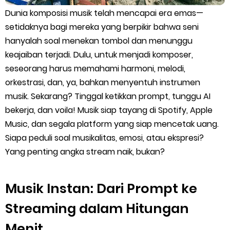
Filsafat Pendidikan dan Aplikasinya dalam Pendidikan Musik:
Dunia komposisi musik telah mencapai era emas—
setidaknya bagi mereka yang berpikir bahwa seni
Epistemologi, Ontologi, dan Aksiologi
hanyalah soal menekan tombol dan menunggu
keajaiban terjadi. Dulu, untuk menjadi komposer,
Fenomena Royalti Musik di Indonesia: Antara Pamor dan Hak
seseorang harus memahami harmoni, melodi,
orkestrasi, dan, ya, bahkan menyentuh instrumen
Cipta
musik. Sekarang? Tinggal ketikkan prompt, tunggu AI
Kamu Terlalu Bercanda Sebagai Cendekiawan Musik
bekerja, dan voila! Musik siap tayang di Spotify, Apple
Music, dan segala platform yang siap mencetak uang.
Identitas Sosial dalam Musik Berdasarkan Gender: Genre
Siapa peduli soal musikalitas, emosi, atau ekspresi?
Yang penting angka stream naik, bukan?
Maskulinitas VS Feminitas
PUNK dalam Perspektif Psikologi Sosial: Bukan Sekadar
Musik Instan: Dari Prompt ke
Streaming dalam Hitungan
Penampilan, tetapi Tindakan Sosial
Menit