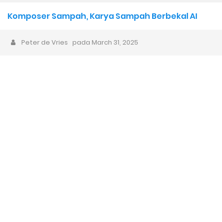
Buatan Manusia Menjadi Lebih Berharga?
Komposer Sampah, Karya Sampah Berbekal AI
Sarjana Musik yang Lupa Cara Mengapresiasi, Padahal Belajar
Peter de Vries
pada
March 31, 2025
Apresiasi Musik
Animasi Lagu Anak Baru “Bath Time Song” dari Captain Hue &
Friends 100% Buatan Indonesia
Wacana Genre Baru “Timurnesia”: Representasi, Identitas,
dan Potensi Polemik
Negeri Kaya Seni Tapi Masyarakatnya Masih Bermental Impor
dalam Pendidikan Musik
How to Buy FL Studio Original Lisence (Step-by-Step Beginner