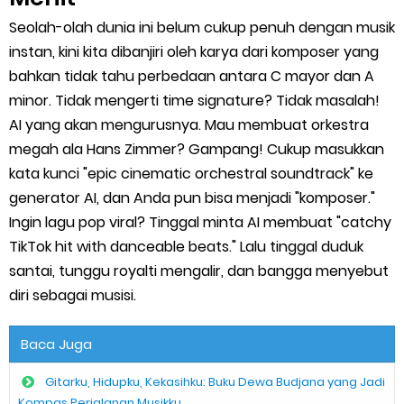
Neo-Colonialism dalam Pendidikan Musik Indonesia: Ketika
Seolah-olah dunia ini belum cukup penuh dengan musik
Standar Asing Sering Dianggap Lebih Baik
instan, kini kita dibanjiri oleh karya dari komposer yang
bahkan tidak tahu perbedaan antara C mayor dan A
Friday, 7 August
minor. Tidak mengerti time signature? Tidak masalah!
AI yang akan mengurusnya. Mau membuat orkestra
megah ala Hans Zimmer? Gampang! Cukup masukkan
kata kunci "epic cinematic orchestral soundtrack" ke
generator AI, dan Anda pun bisa menjadi "komposer."
Ingin lagu pop viral? Tinggal minta AI membuat "catchy
TikTok hit with danceable beats." Lalu tinggal duduk
santai, tunggu royalti mengalir, dan bangga menyebut
diri sebagai musisi.
Baca Juga
Gitarku, Hidupku, Kekasihku: Buku Dewa Budjana yang Jadi
Kompas Perjalanan Musikku