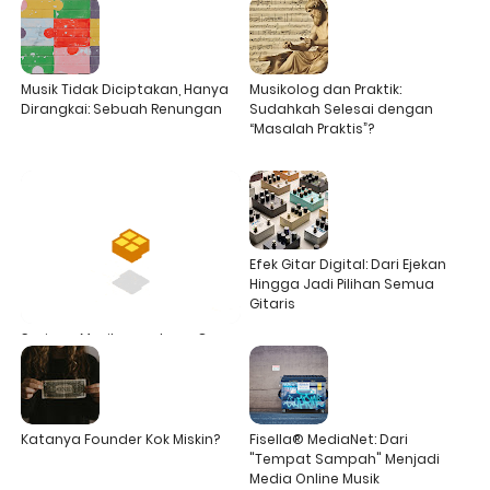
Musik Tidak Diciptakan, Hanya
Musikolog dan Praktik:
Dirangkai: Sebuah Renungan
Sudahkah Selesai dengan
“Masalah Praktis”?
Efek Gitar Digital: Dari Ejekan
Hingga Jadi Pilihan Semua
Gitaris
Sarjana Musik yang Lupa Cara
Mengapresiasi, Padahal Belajar
Apresiasi Musik
Katanya Founder Kok Miskin?
Fisella® MediaNet: Dari
"Tempat Sampah" Menjadi
Media Online Musik