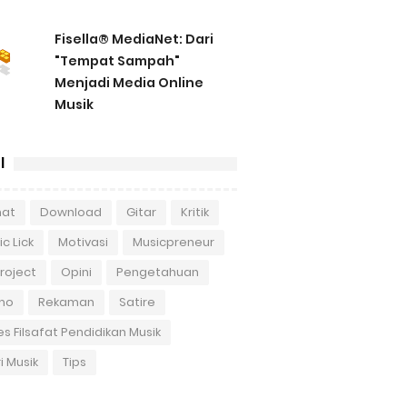
Fisella® MediaNet: Dari
"Tempat Sampah"
Menjadi Media Online
Musik
l
hat
Download
Gitar
Kritik
c Lick
Motivasi
Musicpreneur
roject
Opini
Pengetahuan
mo
Rekaman
Satire
es Filsafat Pendidikan Musik
i Musik
Tips