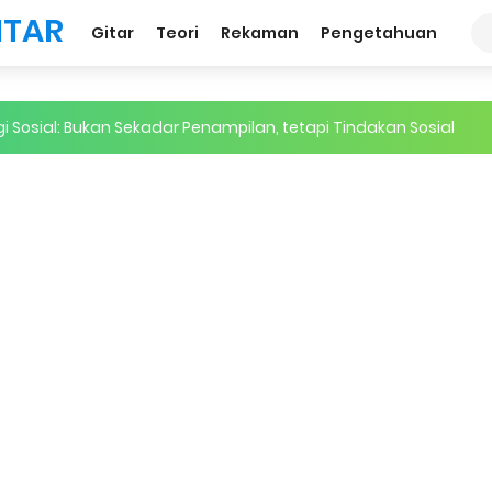
erience on our website.
Learn more
ITAR
Gitar
Teori
Rekaman
Pengetahuan
gi Sosial: Bukan Sekadar Penampilan, tetapi Tindakan Sosial
kan Musik Indonesia: Ketika Standar Asing Sering Dianggap Leb
emakin Menurun: Bahkan Kini Lagu Hanya Diingat Satu Frasa
pat Sampah" Menjadi Media Online Musik
si Ekosistem Musik yang Sehat dan Berkelanjutan
lajaran Musik
engejar Gelar Akademis Tinggi, Kemampuan Bermusik Justru J