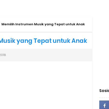
Membuat Jingle yang Efektif
puter Sebagai Instrumen Musik Pertamanya
Memilih Instrumen Musik yang Tepat untuk Anak
1 Dekade ke Depan: Akankah Musik Buatan Manusia Menjadi Lebih
Musik yang Tepat untuk Anak
Mengapresiasi, Padahal Belajar Apresiasi Musik
2018
Time Song” dari Captain Hue & Friends 100% Buatan Indonesia
”: Representasi, Identitas, dan Potensi Polemik
akatnya Masih Bermental Impor dalam Pendidikan Musik
Sosi
Lisence (Step-by-Step Beginner Guide 2026)
h ‘Babi Ngepet’ Masa Kini