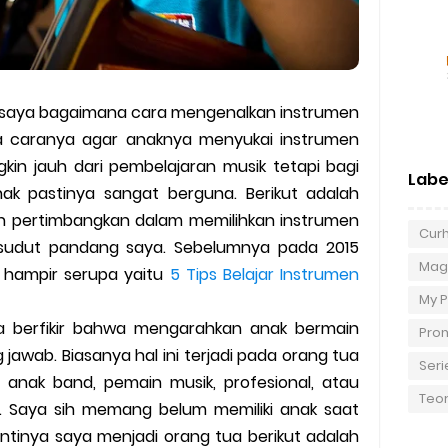
 saya bagaimana cara mengenalkan instrumen
a caranya agar anaknya menyukai instrumen
ngkin jauh dari pembelajaran musik tetapi bagi
Labe
nak pastinya sangat berguna. Berikut adalah
an pertimbangkan dalam memilihkan instrumen
Cur
sudut pandang saya. Sebelumnya pada 2015
Magi
g hampir serupa yaitu
5 Tips Belajar Instrumen
My P
a berfikir bahwa mengarahkan anak bermain
Pro
awab. Biasanya hal ini terjadi pada orang tua
Seri
anak band, pemain musik, profesional, atau
Teor
. Saya sih memang belum memiliki anak saat
a nantinya saya menjadi orang tua berikut adalah