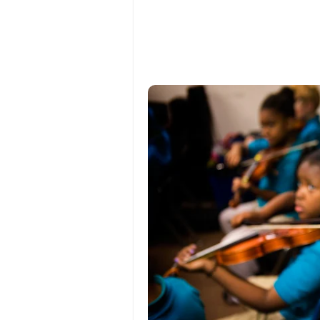
Paradoks Mahasiswa Musik: Ku
Gitarku, Hidupku, Kekasihku:
Fenomena Lulusan Musik yang B
Bagaimana Saya Memahami Fil
Filsafat Pendidikan dan Aplika
Fenomena Royalti Musik di In
Kamu Terlalu Bercanda Seba
Identitas Sosial dalam Musik 