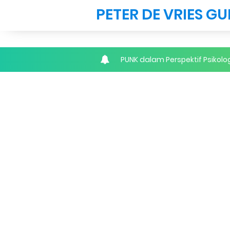
This website uses cookies to ensure you get the best exp
PETER DE VRIES GU
Got it!
PUNK dalam Perspektif Psikolo
Neo-Colonialism dalam Pendidi
Retensi Mendengarkan Musik S
Fisella® MediaNet: Dari "Tem
Apresiasi Antar Musisi: Fonda
Taxonomy Bloom dalam Pembe
Paradoks Mahasiswa Musik: M