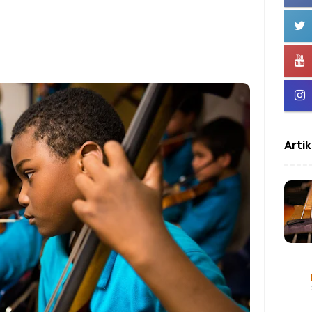
rang Tidur tapi Banyak 'Mimpi'
 Buku Dewa Budjana yang Jadi Kompas Perjalanan Musikku
uru-Buru Bikin Brand Kursus Tanpa Filosofi
safat Pendidikan Untuk Membangun Fundamen Filosofi Fisell
Arti
sinya dalam Pendidikan Musik: Epistemologi, Ontologi, dan Aksio
donesia: Antara Pamor dan Hak Cipta
gai Cendekiawan Musik
Berdasarkan Gender: Genre Maskulinitas VS Feminitas