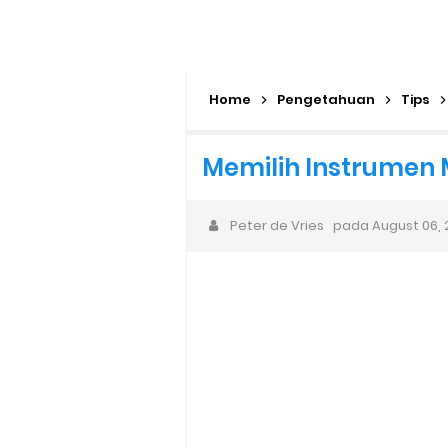
Banyak Music Producer Gagal 
Bisnis Musik, Mulai dari Mana?
Home
Musisi Gen Z dan Alpha: Kom
Pengetahuan
Tips
Karya Musik AI dan AI Bubble 
Memilih Instrumen 
Sarjana Musik yang Lupa Cara 
Peter de Vries
pada
August 06, 
Animasi Lagu Anak Baru “Bath 
Wacana Genre Baru “Timurnesia
Negeri Kaya Seni Tapi Masyar
How to Buy FL Studio Original 
Bedroom Music Producer adala