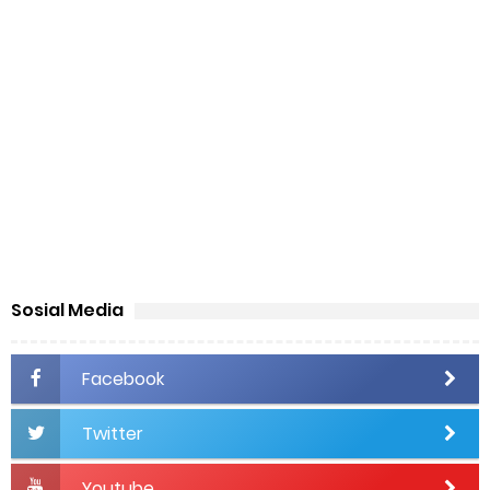
Fenomena Lulusan Musik yang Buru-Buru Bikin Brand Kursus
Tanpa Filosofi
Bagaimana Saya Memahami Filsafat Pendidikan Untuk
Membangun Fundamen Filosofi Fisella®
Filsafat Pendidikan dan Aplikasinya dalam Pendidikan Musik:
Epistemologi, Ontologi, dan Aksiologi
Sosial Media
Fenomena Royalti Musik di Indonesia: Antara Pamor dan Hak
Facebook
Cipta
Twitter
Kamu Terlalu Bercanda Sebagai Cendekiawan Musik
Youtube