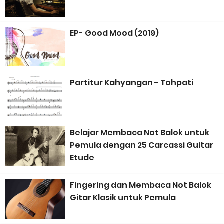
Bisnis Musik, Mulai dari Mana?
EP- Good Mood (2019)
Musisi Gen Z dan Alpha: Komputer Sebagai Instrumen Musik
Pertamanya
Karya Musik AI dan AI Bubble 1 Dekade ke Depan: Akankah Musik
Partitur Kahyangan - Tohpati
Buatan Manusia Menjadi Lebih Berharga?
Sarjana Musik yang Lupa Cara Mengapresiasi, Padahal Belajar
Belajar Membaca Not Balok untuk
Pemula dengan 25 Carcassi Guitar
Apresiasi Musik
Etude
Animasi Lagu Anak Baru “Bath Time Song” dari Captain Hue &
Fingering dan Membaca Not Balok
Gitar Klasik untuk Pemula
Friends 100% Buatan Indonesia