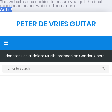
This website uses cookies to ensure you get the best
experience on our website.
Learn more
Got it!
PETER DE VRIES GUITAR
Identitas Sosial dalam Musik Berdasarkan Gender: Genre
PUNK dalam Perspektif Psikologi Sosial: Bukan Sekadar
Maskulinitas VS Feminitas
Penampilan, tetapi Tindakan Sosial
Neo-Colonialism dalam Pendidikan Musik Indonesia: Ketika
Standar Asing Sering Dianggap Lebih Baik
Retensi Mendengarkan Musik Semakin Menurun: Bahkan Kini