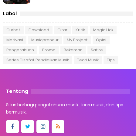
Label
Curhat
Download
Gitar
Kritik
Magic Lick
Motivasi
Musicpreneur
My Project
Opini
Pengetahuan
Promo
Rekaman
Satire
Series Filsafat Pendidikan Musik
Teori Musik
Tips
Tentang
Situs berbagi pengetahuan musik, teori musik, dan tips
bermusik.