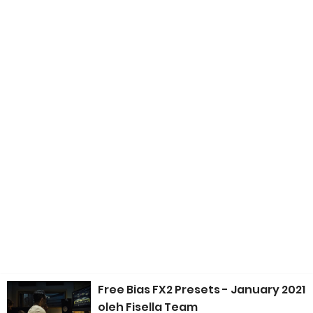
Lagu Hanya Diingat Satu Frasa
Fisella® MediaNet: Dari "Tempat Sampah" Menjadi Media
Online Musik
Apresiasi Antar Musisi: Fondasi Ekosistem Musik yang Sehat
dan Berkelanjutan
Taxonomy Bloom dalam Pembelajaran Musik
Paradoks Mahasiswa Musik: Mengejar Gelar Akademis Tinggi,
Kemampuan Bermusik Justru Jalan di Tempat
Free Bias FX2 Presets - January 2021
Banyak Music Producer Gagal Membuat Jingle yang Efektif
oleh Fisella Team