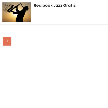
Wacana Genre Baru “Timurnesia”: Representasi, Identitas,
Realbook Jazz Gratis
dan Potensi Polemik
Negeri Kaya Seni Tapi Masyarakatnya Masih Bermental Impor
dalam Pendidikan Musik
1
How to Buy FL Studio Original Lisence (Step-by-Step Beginner
Guide 2026)
Bedroom Music Producer adalah ‘Babi Ngepet’ Masa Kini
Paradoks Mahasiswa Musik: Kurang Tidur tapi Banyak 'Mimpi'
Gitarku, Hidupku, Kekasihku: Buku Dewa Budjana yang Jadi
Kompas Perjalanan Musikku