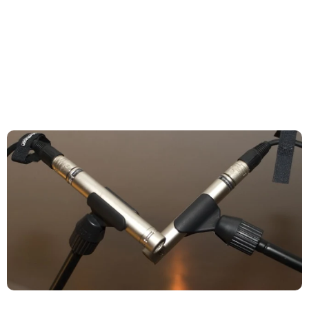
dan Potensi Polemik
Negeri Kaya Seni Tapi Masyarakatnya Masih Bermental Impor
dalam Pendidikan Musik
How to Buy FL Studio Original Lisence (Step-by-Step Beginner
Guide 2026)
Bedroom Music Producer adalah ‘Babi Ngepet’ Masa Kini
Paradoks Mahasiswa Musik: Kurang Tidur tapi Banyak 'Mimpi'
Gitarku, Hidupku, Kekasihku: Buku Dewa Budjana yang Jadi
Kompas Perjalanan Musikku