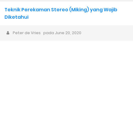
Bisnis Musik, Mulai dari Mana?
Teknik Perekaman Stereo (Miking) yang Wajib
Musisi Gen Z dan Alpha: Komputer Sebagai Instrumen Musik
Diketahui
Pertamanya
Peter de Vries
pada
June 20, 2020
Karya Musik AI dan AI Bubble 1 Dekade ke Depan: Akankah Musik
Buatan Manusia Menjadi Lebih Berharga?
Sarjana Musik yang Lupa Cara Mengapresiasi, Padahal Belajar
Apresiasi Musik
Animasi Lagu Anak Baru “Bath Time Song” dari Captain Hue &
Friends 100% Buatan Indonesia
Wacana Genre Baru “Timurnesia”: Representasi, Identitas,