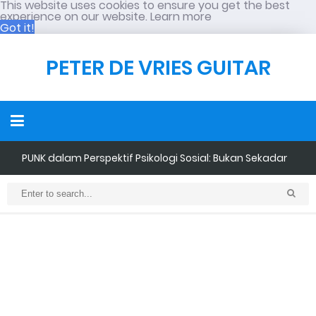
This website uses cookies to ensure you get the best
experience on our website.
Learn more
Got it!
PETER DE VRIES GUITAR
PUNK dalam Perspektif Psikologi Sosial: Bukan Sekadar
Penampilan, tetapi Tindakan Sosial
Neo-Colonialism dalam Pendidikan Musik Indonesia: Ketika
Standar Asing Sering Dianggap Lebih Baik
Retensi Mendengarkan Musik Semakin Menurun: Bahkan Kini