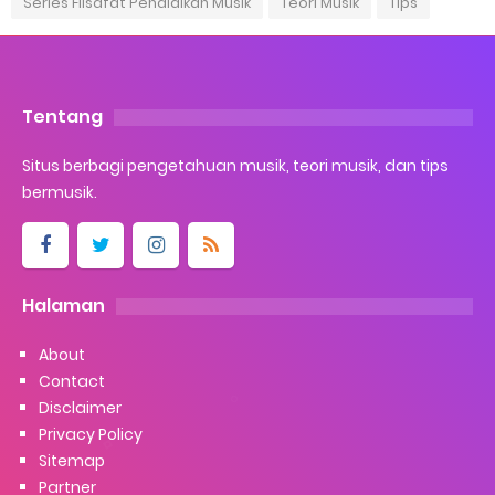
Series Filsafat Pendidikan Musik
Teori Musik
Tips
Tentang
Situs berbagi pengetahuan musik, teori musik, dan tips
bermusik.
Halaman
About
Contact
Disclaimer
Privacy Policy
Sitemap
Partner