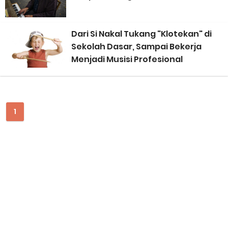
Paradoks Mahasiswa Musik: Mengejar Gelar Akademis Tinggi,
Dari Si Nakal Tukang "Klotekan" di
Sekolah Dasar, Sampai Bekerja
Kemampuan Bermusik Justru Jalan di Tempat
Menjadi Musisi Profesional
Banyak Music Producer Gagal Membuat Jingle yang Efektif
Bisnis Musik, Mulai dari Mana?
1
Musisi Gen Z dan Alpha: Komputer Sebagai Instrumen Musik
Pertamanya
Karya Musik AI dan AI Bubble 1 Dekade ke Depan: Akankah Musik
Buatan Manusia Menjadi Lebih Berharga?
Sarjana Musik yang Lupa Cara Mengapresiasi, Padahal Belajar