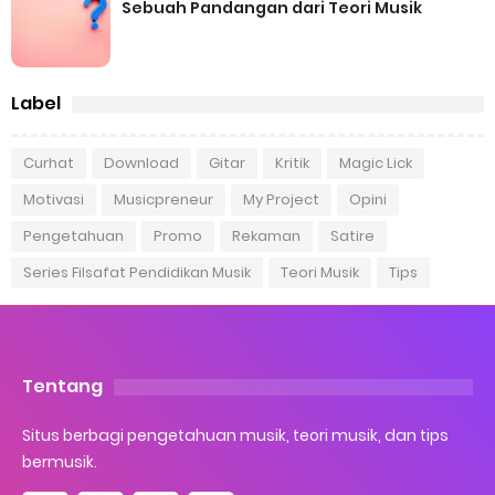
Sebuah Pandangan dari Teori Musik
Fenomena Royalti Musik di Indonesia: Antara Pamor dan Hak
Label
Cipta
Sunday, 9 August
Curhat
Download
Gitar
Kritik
Magic Lick
Motivasi
Musicpreneur
My Project
Opini
Pengetahuan
Promo
Rekaman
Satire
Series Filsafat Pendidikan Musik
Teori Musik
Tips
Tentang
Situs berbagi pengetahuan musik, teori musik, dan tips
bermusik.