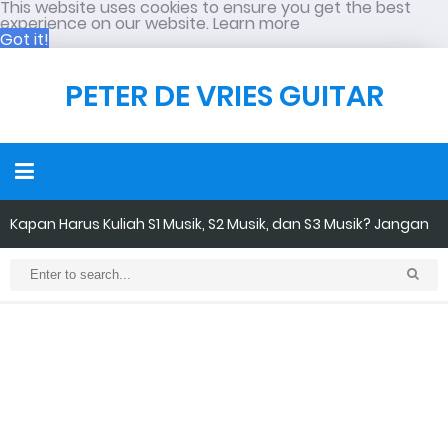
This website uses cookies to ensure you get the best
experience on our website.
Learn more
Got it!
PETER DE VRIES GUITAR
Kapan Harus Kuliah S1 Musik, S2 Musik, dan S3 Musik? Jangan
Sampai Salah Tujuan
Identitas Sosial dalam Musik Berdasarkan Gender: Genre
Maskulinitas VS Feminitas
PUNK dalam Perspektif Psikologi Sosial: Bukan Sekadar