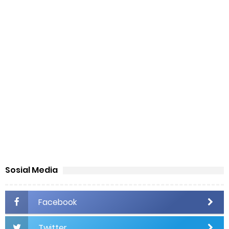
Apresiasi Musik
Animasi Lagu Anak Baru “Bath Time Song” dari Captain Hue &
Friends 100% Buatan Indonesia
Wacana Genre Baru “Timurnesia”: Representasi, Identitas,
dan Potensi Polemik
Negeri Kaya Seni Tapi Masyarakatnya Masih Bermental Impor
dalam Pendidikan Musik
Sosial Media
How to Buy FL Studio Original Lisence (Step-by-Step Beginner
Facebook
Guide 2026)
Twitter