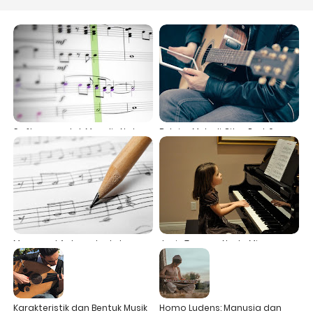
Software untuk Menulis Not
Belajar Melodi Gitar Part 6
Balok
(Modes)
Mengenal Antecedent dan
Jenis Tangga Nada Minor
Consequent dalam Musik
Karakteristik dan Bentuk Musik
Homo Ludens: Manusia dan