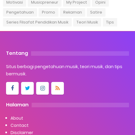
Motivasi
Musicpreneur
My Project
Opini
Pengetahuan
Promo
Rekaman
Satire
Series Filsafat Pendidikan Musik
Teori Musik
Tips
Tentang
Situs berbagi pengetahuan musik, teori musik, dan tips
bermusik.
Halaman
About
Contact
Disclaimer