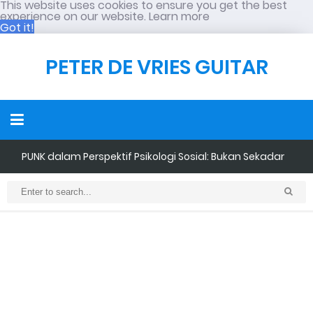
This website uses cookies to ensure you get the best
experience on our website.
Learn more
Got it!
PETER DE VRIES GUITAR
PUNK dalam Perspektif Psikologi Sosial: Bukan Sekadar
Penampilan, tetapi Tindakan Sosial
Neo-Colonialism dalam Pendidikan Musik Indonesia: Ketika
Standar Asing Sering Dianggap Lebih Baik
Retensi Mendengarkan Musik Semakin Menurun: Bahkan Kini