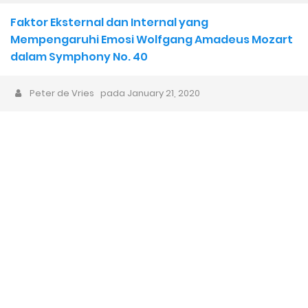
Bisnis Musik, Mulai dari Mana?
Faktor Eksternal dan Internal yang
Musisi Gen Z dan Alpha: Komputer Sebagai Instrumen Musik
Mempengaruhi Emosi Wolfgang Amadeus Mozart
dalam Symphony No. 40
Pertamanya
Peter de Vries
pada
January 21, 2020
Karya Musik AI dan AI Bubble 1 Dekade ke Depan: Akankah Musik
Buatan Manusia Menjadi Lebih Berharga?
Sarjana Musik yang Lupa Cara Mengapresiasi, Padahal Belajar
Apresiasi Musik
Animasi Lagu Anak Baru “Bath Time Song” dari Captain Hue &
Friends 100% Buatan Indonesia
Wacana Genre Baru “Timurnesia”: Representasi, Identitas,