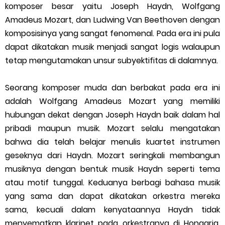
Identitas Sosial dalam Musik Berdasarkan Gender: Genre
komposer besar yaitu Joseph Haydn, Wolfgang
Amadeus Mozart, dan Ludwing Van Beethoven dengan
Maskulinitas VS Feminitas
komposisinya yang sangat fenomenal. Pada era ini pula
dapat dikatakan musik menjadi sangat logis walaupun
Friday, 7 August
tetap mengutamakan unsur subyektifitas di dalamnya.
Seorang komposer muda dan berbakat pada era ini
adalah Wolfgang Amadeus Mozart yang memiliki
hubungan dekat dengan Joseph Haydn baik dalam hal
pribadi maupun musik. Mozart selalu mengatakan
bahwa dia telah belajar menulis kuartet instrumen
geseknya dari Haydn. Mozart seringkali membangun
musiknya dengan bentuk musik Haydn seperti tema
atau motif tunggal. Keduanya berbagi bahasa musik
yang sama dan dapat dikatakan orkestra mereka
sama, kecuali dalam kenyataannya Haydn tidak
menyematkan klarinet pada orkestranya di Hongaria.