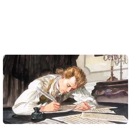
dan Potensi Polemik
Negeri Kaya Seni Tapi Masyarakatnya Masih Bermental Impor
dalam Pendidikan Musik
How to Buy FL Studio Original Lisence (Step-by-Step Beginner
Guide 2026)
Bedroom Music Producer adalah ‘Babi Ngepet’ Masa Kini
Paradoks Mahasiswa Musik: Kurang Tidur tapi Banyak 'Mimpi'
Gitarku, Hidupku, Kekasihku: Buku Dewa Budjana yang Jadi
Kompas Perjalanan Musikku