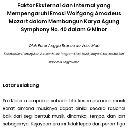
Fenomena Lulusan Musik yang Buru-Buru Bikin Brand Kursus
Faktor Eksternal dan Internal yang
Mempengaruhi Emosi Wolfgang Amadeus
Tanpa Filosofi
Mozart dalam Membangun Karya Agung
Symphony No. 40 dalam G Minor
Bagaimana Saya Memahami Filsafat Pendidikan Untuk
Membangun Fundamen Filosofi Fisella®
Oleh Peter Angga Branco de Vries Mau
Fakultas Seni Pertunjukan, Jurusan Musik, Program Studi Musik, Mayor Gitar, Institut Seni
Filsafat Pendidikan dan Aplikasinya dalam Pendidikan Musik:
Indonesia Yogyakarta
Epistemologi, Ontologi, dan Aksiologi
Latar Belakang
Fenomena Royalti Musik di Indonesia: Antara Pamor dan Hak
Era Klasik merupakan sebuah titik kesempurnaan musik
Cipta
Barat dimana musiknya dapat dinilai secara rasional
Kamu Terlalu Bercanda Sebagai Cendekiawan Musik
baik dari segi bentuk musik, dinamika, tempo, dan lain
sebagainya. Kejayaan era ini tidak lepas dari peran tiga