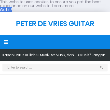
This website uses cookies to ensure you get the best
experience on our website.
Learn more
Got it!
PETER DE VRIES GUITAR
Kapan Harus Kuliah S1 Musik, S2 Musik, dan S3 Musik? Jangan
Sampai Salah Tujuan
Identitas Sosial dalam Musik Berdasarkan Gender: Genre
Maskulinitas VS Feminitas
PUNK dalam Perspektif Psikologi Sosial: Bukan Sekadar
Penampilan, tetapi Tindakan Sosial