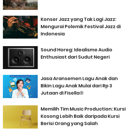
Paradoks Mahasiswa Musik: Mengejar Gelar Akademis Tinggi,
Konser Jazz yang Tak Lagi Jazz:
Kemampuan Bermusik Justru Jalan di Tempat
Mengurai Polemik Festival Jazz di
Banyak Music Producer Gagal Membuat Jingle yang Efektif
Indonesia
Bisnis Musik, Mulai dari Mana?
Sound Horeg: Idealisme Audio
Enthusiast dari Sudut Negeri
Musisi Gen Z dan Alpha: Komputer Sebagai Instrumen Musik
Pertamanya
Jasa Aransemen Lagu Anak dan
Bikin Lagu Anak Mulai dari Rp 3
Karya Musik AI dan AI Bubble 1 Dekade ke Depan: Akankah Musik
Jutaan di Fisella®
Buatan Manusia Menjadi Lebih Berharga?
Memilih Tim Music Production: Kursi
Kosong Lebih Baik daripada Kursi
Sarjana Musik yang Lupa Cara Mengapresiasi, Padahal Belajar
Berisi Orang yang Salah