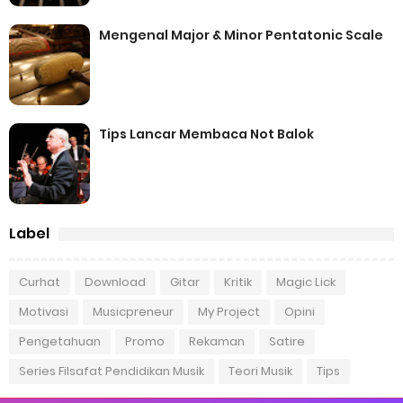
Mengenal Major & Minor Pentatonic Scale
Tips Lancar Membaca Not Balok
Label
Curhat
Download
Gitar
Kritik
Magic Lick
Motivasi
Musicpreneur
My Project
Opini
Pengetahuan
Promo
Rekaman
Satire
Series Filsafat Pendidikan Musik
Teori Musik
Tips