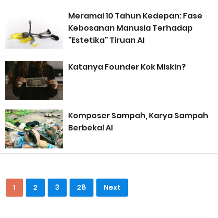
Apresiasi Musik
Meramal 10 Tahun Kedepan: Fase
Animasi Lagu Anak Baru “Bath Time Song” dari Captain Hue &
Kebosanan Manusia Terhadap
"Estetika" Tiruan AI
Friends 100% Buatan Indonesia
Katanya Founder Kok Miskin?
Wacana Genre Baru “Timurnesia”: Representasi, Identitas,
dan Potensi Polemik
Komposer Sampah, Karya Sampah
Negeri Kaya Seni Tapi Masyarakatnya Masih Bermental Impor
Berbekal AI
dalam Pendidikan Musik
How to Buy FL Studio Original Lisence (Step-by-Step Beginner
1
2
3
28
Next
Guide 2026)
Bedroom Music Producer adalah ‘Babi Ngepet’ Masa Kini