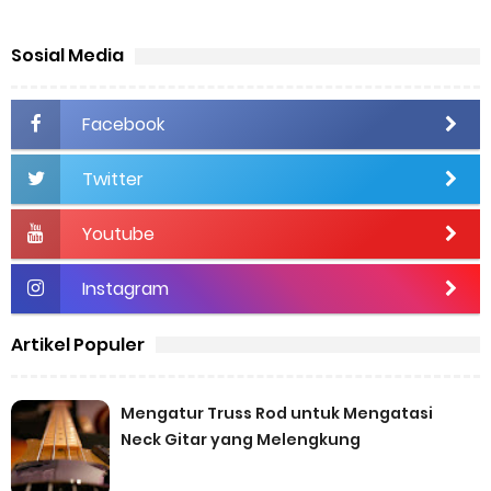
Fenomena Royalti Musik di Indonesia: Antara Pamor dan Hak
Sosial Media
Cipta
Facebook
Saturday, 8 August
Twitter
Youtube
Instagram
Artikel Populer
Mengatur Truss Rod untuk Mengatasi
Neck Gitar yang Melengkung