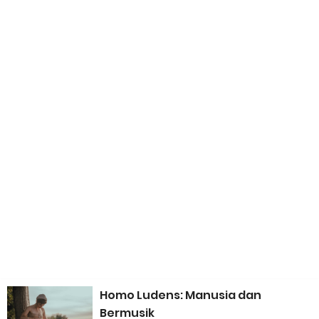
Neo-Colonialism dalam Pendidikan Musik Indonesia: Ketika
Standar Asing Sering Dianggap Lebih Baik
Retensi Mendengarkan Musik Semakin Menurun: Bahkan Kini
Lagu Hanya Diingat Satu Frasa
Fisella® MediaNet: Dari "Tempat Sampah" Menjadi Media
Online Musik
Apresiasi Antar Musisi: Fondasi Ekosistem Musik yang Sehat
dan Berkelanjutan
Homo Ludens: Manusia dan
Taxonomy Bloom dalam Pembelajaran Musik
Bermusik